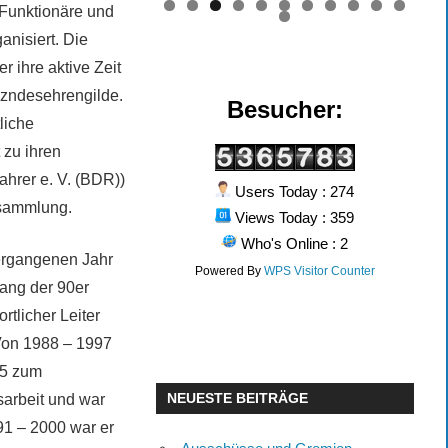
 Funktionäre und
0
1
2
anisiert. Die
r ihre aktive Zeit
Bzndesehrengilde.
Besucher:
liche
 zu ihren
hrer e. V. (BDR))
Users Today : 274
rsammlung.
Views Today : 359
Who's Online : 2
vergangenen Jahr
Powered By
WPS Visitor Counter
fang der 90er
rtlicher Leiter
Von 1988 – 1997
25 zum
NEUESTE BEITRÄGE
sarbeit und war
91 – 2000 war er