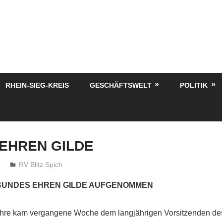
RHEIN-SIEG-KREIS
GESCHÄFTSWELT
POLITIK
EHREN GILDE
6
treffpunkt
RV Blitz Spich
 BUNDES EHREN GILDE AUFGENOMMEN
hre kam vergangene Woche dem langjährigen Vorsitzenden de