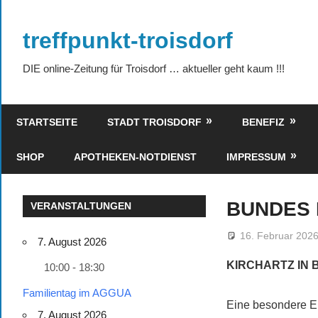
Zum
Inhalt
treffpunkt-troisdorf
springen
DIE online-Zeitung für Troisdorf … aktueller geht kaum !!!
STARTSEITE
STADT TROISDORF
BENEFIZ
SHOP
APOTHEKEN-NOTDIENST
IMPRESSUM
BUNDES 
VERANSTALTUNGEN
16. Februar 202
7. August 2026
KIRCHARTZ IN
10:00 - 18:30
Familientag im AGGUA
Eine besondere E
7. August 2026