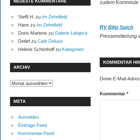
NEUESTE KOMMENTARE
zudem Kommisär 
Steffi H.
zu
Im Zehntfeld
Hans
zu
Im Zehntfeld
RV Blitz Spich
Doris Martens
zu
Galerie Lafajeck
Pressemitteilung 
Detlef
zu
Café Deluxe
Helene Schönhoff
zu
Kategorien
KOMMENTAR HI
ARCHIV
Deine E-Mail-Adresse
Archiv
Kommentar
*
META
Anmelden
Eintrags-Feed
Kommentar-Feed