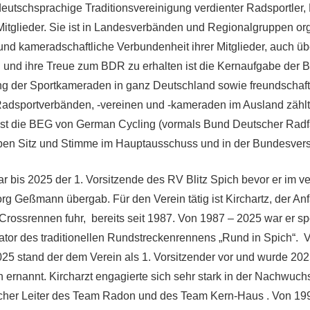
deutschsprachige Traditionsvereinigung verdienter Radsportler,
itglieder. Sie ist in Landesverbänden und Regionalgruppen org
und kameradschaftliche Verbundenheit ihrer Mitglieder, auch übe
n und ihre Treue zum BDR zu erhalten ist die Kernaufgabe der 
g der Sportkameraden in ganz Deutschland sowie freundschaft
adsportverbänden, -vereinen und -kameraden im Ausland zählt
st die BEG von German Cycling (vormals Bund Deutscher Radfa
ben Sitz und Stimme im Hauptausschuss und in der Bundesve
war bis 2025 der 1. Vorsitzende des RV Blitz Spich bevor er im 
rg Geßmann übergab. Für den Verein tätig ist Kirchartz, der An
 Crossrennen fuhr, bereits seit 1987. Von 1987 – 2025 war er spo
tor des traditionellen Rundstreckenrennens „Rund in Spich“. 
25 stand der dem Verein als 1. Vorsitzender vor und wurde 20
 ernannt. Kircharzt engagierte sich sehr stark in der Nachwuch
licher Leiter des Team Radon und des Team Kern-Haus . Von 19