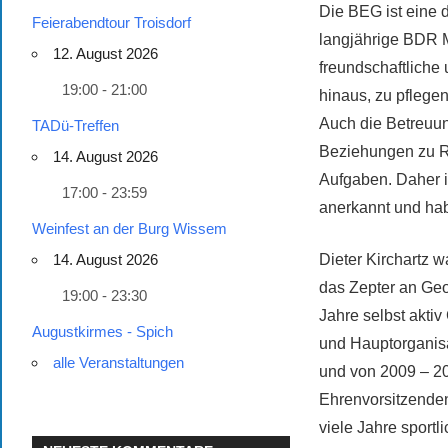
Die BEG ist eine 
Feierabendtour Troisdorf
langjährige BDR M
12. August 2026
freundschaftliche 
19:00 - 21:00
hinaus, zu pflege
Auch die Betreuun
TADü-Treffen
Beziehungen zu R
14. August 2026
Aufgaben. Daher i
17:00 - 23:59
anerkannt und ha
Weinfest an der Burg Wissem
14. August 2026
Dieter Kirchartz 
das Zepter an Geo
19:00 - 23:30
Jahre selbst aktiv
Augustkirmes - Spich
und Hauptorganisa
alle Veranstaltungen
und von 2009 – 20
Ehrenvorsitzenden
viele Jahre sport