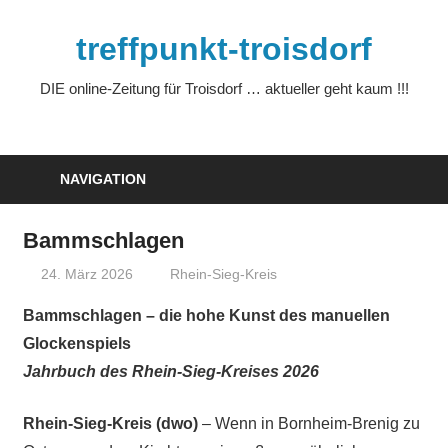
Zum
Inhalt
treffpunkt-troisdorf
springen
DIE online-Zeitung für Troisdorf … aktueller geht kaum !!!
NAVIGATION
Bammschlagen
24. März 2026
treffpunkt
Rhein-Sieg-Kreis
Bammschlagen – die hohe Kunst des manuellen
Glockenspiels
Jahrbuch des Rhein-Sieg-Kreises 2026
Rhein-Sieg-Kreis (dwo)
– Wenn in Bornheim-Brenig zu