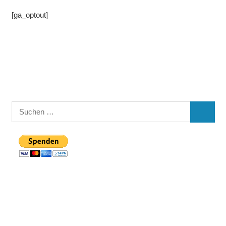
[ga_optout]
Suchen
SUCHE
nach: