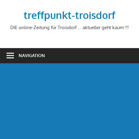
Zum
Inhalt
treffpunkt-troisdorf
springen
DIE online-Zeitung für Troisdorf … aktueller geht kaum !!!
NAVIGATION