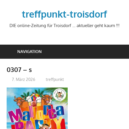
Zum
Inhalt
treffpunkt-troisdorf
springen
DIE online-Zeitung für Troisdorf … aktueller geht kaum !!!
NAVIGATION
0307 – s
7. März 2026
treffpunkt