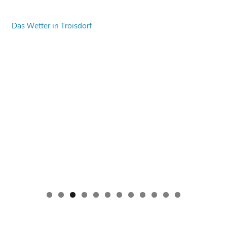
Das Wetter in Troisdorf
0
1
2