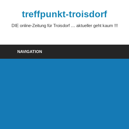
Zum
Inhalt
treffpunkt-troisdorf
springen
DIE online-Zeitung für Troisdorf … aktueller geht kaum !!!
NAVIGATION