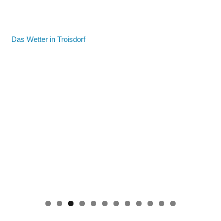
Das Wetter in Troisdorf
0
1
2