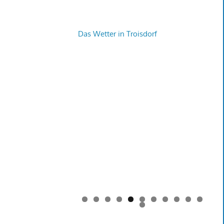
Das Wetter in Troisdorf
0
1
2